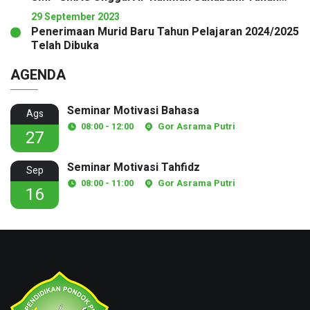
Pelajaran 2025/2026
29 September 2023
Penerimaan Murid Baru Tahun Pelajaran 2024/2025
Telah Dibuka
AGENDA
Seminar Motivasi Bahasa
Ags
08:00 - 12:00
Gor Asrama Putri
27
Seminar Motivasi Tahfidz
Sep
08:00 - 11:00
Gor Asrama Putri
16