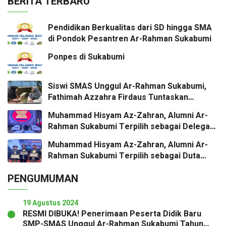
BERITA TERBARU
Pendidikan Berkualitas dari SD hingga SMA
di Pondok Pesantren Ar-Rahman Sukabumi
Ponpes di Sukabumi
Siswi SMAS Unggul Ar-Rahman Sukabumi,
Fathimah Azzahra Firdaus Tuntaskan
Hafalan Al-Qur’an 30 Juz
Muhammad Hisyam Az-Zahran, Alumni Ar-
Rahman Sukabumi Terpilih sebagai Delegasi
Indonesia dalam ASEAN Youth Conference
Muhammad Hisyam Az-Zahran, Alumni Ar-
Rahman Sukabumi Terpilih sebagai Duta
Talenta Terbaik pada Program TPB UNPAD
PENGUMUMAN
19 Agustus 2024
RESMI DIBUKA! Penerimaan Peserta Didik Baru
SMP-SMAS Unggul Ar-Rahman Sukabumi Tahun