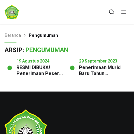
Ponpes Ar-Rahman Sukabumi
AR-RAHMAN SUKABUMI
Beranda
Pengumuman
ARSIP:
PENGUMUMAN
19 Agustus 2024
29 September 2023
RESMI DIBUKA!
Penerimaan Murid
Penerimaan Peserta
Baru Tahun
Didik Baru SMP-
Pelajaran 2024/2025
SMAS Unggul Ar-
Telah Dibuka
Rahman Sukabumi
Tahun Pelajaran
2025/2026